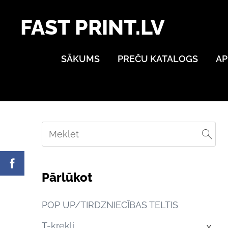
FAST PRINT.LV
SĀKUMS
PREČU KATALOGS
AP
Pārlūkot
POP UP/TIRDZNIECĪBAS TELTIS
T-krekli
›