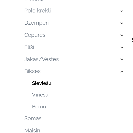
Polo krekli
›
Džemperi
›
Cepures
›
Flīši
›
Jakas/Vestes
›
Bikses
›
Sieviešu
Vīriešu
Bērnu
Somas
Maisiņi