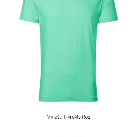
Vīriešu t-krekls R01