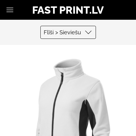
FAST PRINT.LV
Flīši > Sieviešu