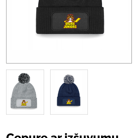
Cepure ar izšuvumu